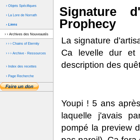
› Objets Spécifiques
Signature d
› La Lore de Norrath
Prophecy
› Liens
› › Archives des Nouveautés
La signature d'arti
› › › Chains of Eternity
Ca levelle dur et
› › › Archive - Ressources
description des qu
› Index des recettes
› Page Recherche
Youpi ! 5 ans aprè
laquelle j'avais pa
pompé la preview d
pas pareil). Ca fer