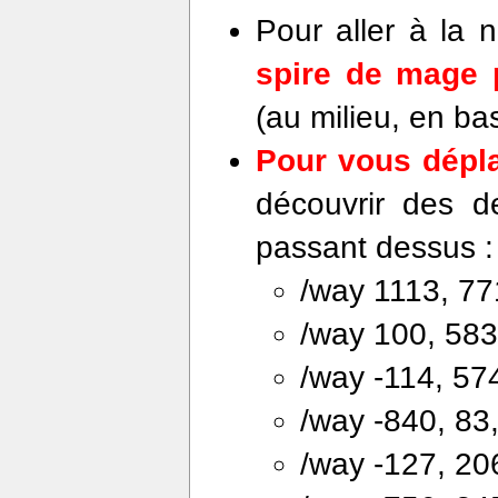
Pour aller à la 
spire de mage 
(au milieu, en ba
Pour vous dépl
découvrir des de
passant dessus :
/way 1113, 771
/way 100, 583
/way -114, 574
/way -840, 83,
/way -127, 20