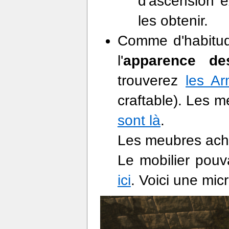
d'ascension 
les obtenir.
Comme d'habitud
l'
apparence d
trouverez
les Ar
craftable). Les m
sont là
.
Les meubres ache
Le mobilier pouv
ici
. Voici une mic