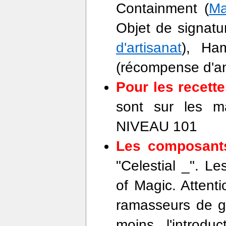
Containment (
Ma
Objet de signatu
d'artisanat
), Ha
(récompense d'a
Pour les recette
sont sur les 
NIVEAU 101
Les composants
"Celestial _". 
of Magic. Attenti
ramasseurs de gu
moins, l'introduc