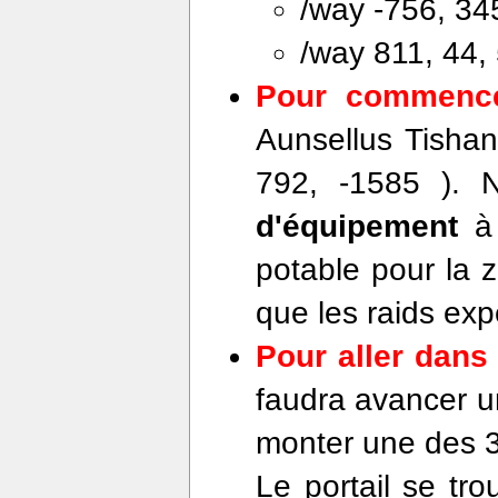
/way -756, 34
/way 811, 44,
Pour commence
Aunsellus Tishan
792, -1585 ). 
d'équipement
à 
potable pour la 
que les raids exp
Pour aller dans
faudra avancer u
monter une des 3
Le portail se tr