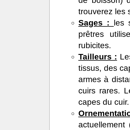
de boisson) d
trouverez les 
Sages :
les
prêtres util
rubicites.
Tailleurs :
Les
tissus, des ca
armes à dista
cuirs rares. L
capes du cuir.
Ornementati
actuellement 