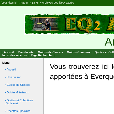
Vous êtes ici :
»
»
Archives des Nouveautés
Accueil
Liens
A
|
Accueil
|
Plan du site
|
Guides de Classes
|
Guides Généraux
|
Quêtes et Coll
Index des recettes
|
Page Recherche
|
Menu
Vous trouverez ici 
› Accueil
apportées à Everque
› Plan du site
› Guides de Classes
› Guides Généraux
› Quêtes et Collections
d'Artisanat
› Recettes Spéciales