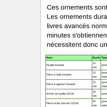
Ces ornements sont 
Les ornements dura
livres avancés nor
minutes s'obtiennent
nécessitent donc un
Nom
Durée
Typ
15
Hyalite fumante
arme
min
15
arme
Pierre à huile fumante
min
mai
15
arme
Pierre à aiguiser fumante
min
mai
30
Archer de hyalite Di'Zok
arme
min
30
arme
Pierre éclair d'archer Di'Zok
min
mai