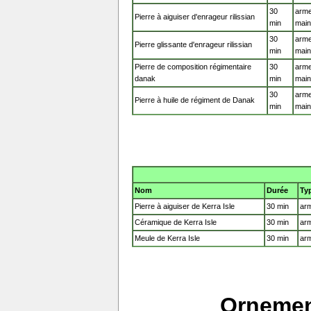
30
arme
Pierre à aiguiser d'enrageur rilissian
min
mai
30
arme
Pierre glissante d'enrageur rilissian
min
mai
Pierre de composition régimentaire
30
arme
danak
min
mai
30
arme
Pierre à huile de régiment de Danak
min
mai
Nom
Durée
Ty
Pierre à aiguiser de Kerra Isle
30 min
arm
Céramique de Kerra Isle
30 min
arm
Meule de Kerra Isle
30 min
arm
Ornemen