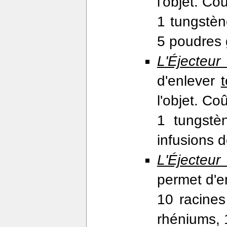
l'objet. Coû
1 tungstèn
5 poudres 
L'Éjecteur
d'enlever
l'objet. Coû
1 tungstè
infusions 
L'Éjecteu
permet d'e
10 racines
rhéniums, 