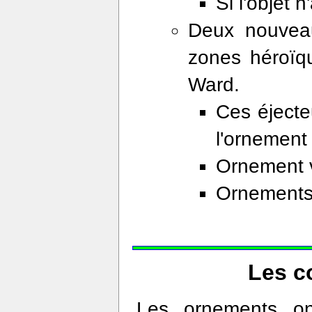
Si l'objet 
Deux nouveau
zones héroïq
Ward.
Ces éject
l'ornement 
Ornement v
Ornements 
Les c
Les ornements on