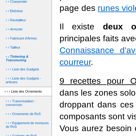
› › Charpentier
page des
runes viol
› › Ebéniste
› › Ravitailleur
Il existe
deux o
› › Armurier
principales faits av
› › Fabricant d’Armes
› › Tailleur
Connaissance d'ava
› › Tinkering &
courreur
.
Transmuting
› › › Liste des Gadgets
9 recettes pour O
› › › Liste des Gadgets -
artisans
dans les zones solo
› › › Liste des Ornements
› › › Transmutation :
droppant dans ces
conversion
composants sont vi
› › › Ornements de RoS
› › › Equipement de montures
Vous aurez besoin 
de RoS
› › › Gadgets de RoS