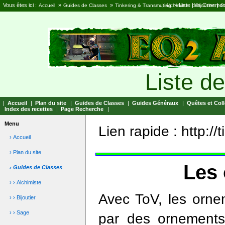
Vous êtes ici :
»
»
|
»
Liste des Ornemen
|
|
Accueil
Guides de Classes
Tinkering & Transmuting
Alchimiste
Bijoutier
S
Liste d
|
Accueil
|
Plan du site
|
Guides de Classes
|
Guides Généraux
|
Quêtes et Coll
Index des recettes
|
Page Recherche
|
Menu
Lien rapide : http:/
› Accueil
› Plan du site
Les
› Guides de Classes
› › Alchimiste
Avec ToV, les orne
› › Bijoutier
› › Sage
par des ornements 