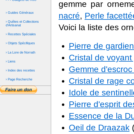
gemme par orneme
› Guides Généraux
nacré
,
Perle facetté
› Quêtes et Collections
Voici la liste des or
d'Artisanat
› Recettes Spéciales
Pierre de gardie
› Objets Spécifiques
› La Lore de Norrath
Cristal de voyant
› Liens
Gemme d'escroc 
› Index des recettes
Cristal de rage 
› Page Recherche
Idole de sentinel
Pierre d'esprit de
Essence de la Du
Oeil de Draazak
(