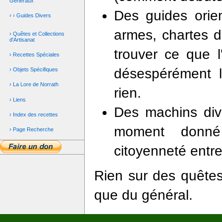
Généraux
Des guides orien
› › Guides Divers
armes, chartes de
› Quêtes et Collections
d'Artisanat
trouver ce que 
› Recettes Spéciales
désespérément 
› Objets Spécifiques
› La Lore de Norrath
rien.
› Liens
Des machins dive
› Index des recettes
moment donné
› Page Recherche
citoyenneté entre
Rien sur des quêtes 
que du général.