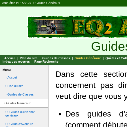
Vous êtes ici :
»
Guides Généraux
Accueil
Guide
|
Accueil
|
Plan du site
|
Guides de Classes
|
Guides Généraux
|
Quêtes et Coll
Index des recettes
|
Page Recherche
|
Menu
Dans cette sectio
› Accueil
concernent pas dir
› Plan du site
veut dire que vous 
› Guides de Classes
› Guides Généraux
Des guides d'a
› › Guides d'Artisanat
généraux
(comment débuter,
› › Guide d'Aventure