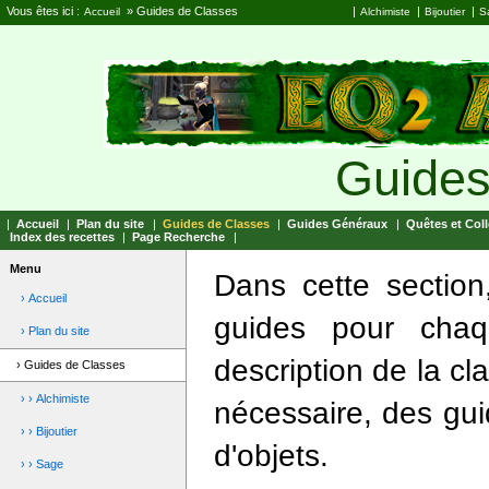
Vous êtes ici :
»
Guides de Classes
|
|
|
Accueil
Alchimiste
Bijoutier
S
Guides
|
Accueil
|
Plan du site
|
Guides de Classes
|
Guides Généraux
|
Quêtes et Coll
Index des recettes
|
Page Recherche
|
Menu
Dans cette sectio
› Accueil
guides pour chaq
› Plan du site
description de la cl
› Guides de Classes
› › Alchimiste
nécessaire, des gui
› › Bijoutier
d'objets.
› › Sage