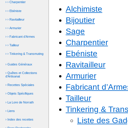
› › Charpentier
Alchimiste
› › Ebéniste
Bijoutier
› › Ravitailleur
› › Armurier
Sage
› › Fabricant d’Armes
Charpentier
› › Tailleur
Ebéniste
› › Tinkering & Transmuting
Ravitailleur
› Guides Généraux
› Quêtes et Collections
Armurier
d'Artisanat
Fabricant d’Arme
› Recettes Spéciales
› Objets Spécifiques
Tailleur
› La Lore de Norrath
Tinkering & Tran
› Liens
Liste des Gad
› Index des recettes