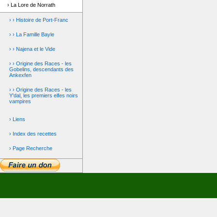
› La Lore de Norrath
› › Histoire de Port-Franc
› › La Famille Bayle
› › Najena et le Vide
› › Origine des Races - les
Gobelins, descendants des
Ankexfen
› › Origine des Races - les
Y'dal, les premiers elfes noirs
vampires
› Liens
› Index des recettes
› Page Recherche