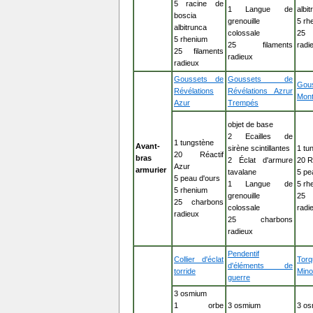
5 racine de
1 Langue de
albi
boscia
grenouille
5 rh
albitrunca
colossale
25
5 rhenium
25 filaments
radi
25 filaments
radieux
radieux
Goussets de
Goussets de
Gou
Révélations
Révélations Azrur
Mont
Azur
Trempés
objet de base
2 Ecailles de
1 tungstène
Avant-
sirène scintillantes
1 tu
20 Réactif
bras
2 Éclat d'armure
20 R
Azur
armurier
tavalane
5 pe
5 peau d'ours
1 Langue de
5 rh
5 rhenium
grenouille
25
25 charbons
colossale
radi
radieux
25 charbons
radieux
Pendentif
Collier d'éclat
To
d'éléments de
torride
Mino
guerre
3 osmium
1 orbe
3 osmium
3 o