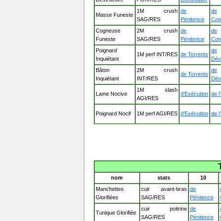
1M crush
de
de
Masse Funeste
SAG/RES
Pénitence
Com
Cogneuse
2M crush
de
de
Funeste
SAG/RES
Pénitence
Com
Poignard
de
1M perf INT/RES
de Torrents
Inquiétant
Dév
Bâton
2M crush
de
de Torrents
Inquiétant
INT/RES
Dév
1M slash
Lame Nocive
d'Exécution
de l
AGI/RES
Poignard Nocif
1M perf AGI/RES
d'Exécution
de l
nom
stats
10
Manchettes
cuir avant-bras
de
Glorifiées
SAG/RES
Pénitence
cuir poitrine
de
Tunique Glorifiée
SAG/RES
Pénitence