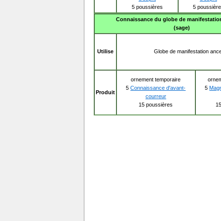
5 poussières
5 poussièr
Connaissance du globe de manifestation
(sage)
Utilise
Globe de manifestation ance
ornement temporaire
ornem
5
Connaissance d'avant-
5
Magn
Produit
courreur
15 poussières
15