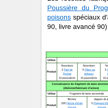
Poussière du Prog
poisons
spéciaux d'a
90, livre avancé 90)
Utilise
Nourriture
Nourriture
No
5
Pain de
5
Pâtes au
5
Produit
Picénie
defutum
10 poussières
10 poussières
10 
Connaissance du fragment de lame ancestr
(ébéniste/fabricant d'armes)
Utilise
Fragment de lame ancestrale
flèches
dagues de j
200
Flèche d'éclat
5
Poignard d'é
Produit
d'esprit
d'esprit