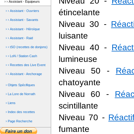
Niveau 20 -
Réact
› › Assistant - Equipeurs
étincelante
› › Assistant - Ouvriers
› › Assistant - Savants
Niveau 30 -
Réact
› › Assistant - Héroïque
luisante
› › Assistant - Raid
Niveau 40 -
Réact
› › tSO (recettes de donjons)
› › LoN / Station Cash
lumineuse
› › Recettes des Live Event
Niveau 50 -
Réac
› › Assistant - Anchorage
chatoyante
› Objets Spécifiques
Niveau 60 -
Réact
› La Lore de Norrath
scintillante
› Liens
› Index des recettes
Niveau 70 -
Réact
› Page Recherche
fumante