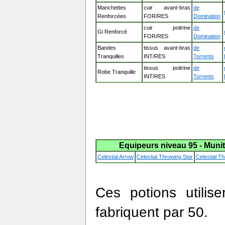
Manchettes
cuir avant-bras
de
Renforcées
FOR/RES
Domination
cuir poitrine
de
Gi Renforcé
FOR/RES
Domination
Bandes
tissus avant-bras
de
Tranquilles
INT/RES
Torrents
tissus poitrine
de
Robe Tranquille
INT/RES
Torrents
Equipeurs niveau 95 - Muni
Celestial Arrow
Celestial Throwing Star
Celestial 
Ces potions utilis
fabriquent par 50.