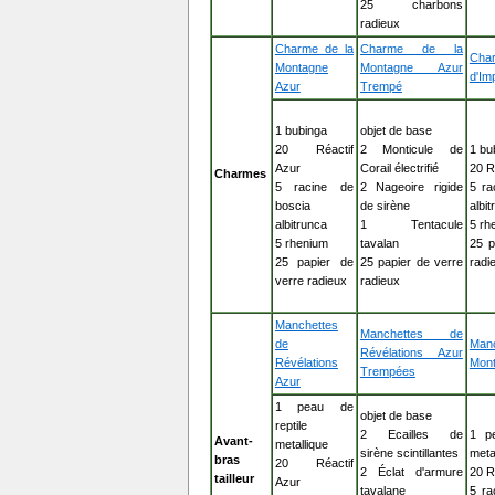
25 charbons
radieux
Charme de la
Charme de la
Cha
Montagne
Montagne Azur
d'Im
Azur
Trempé
1 bubinga
objet de base
20 Réactif
2 Monticule de
1 bu
Azur
Corail électrifié
20 R
Charmes
5 racine de
2 Nageoire rigide
5 ra
boscia
de sirène
albi
albitrunca
1 Tentacule
5 rh
5 rhenium
tavalan
25 p
25 papier de
25 papier de verre
radi
verre radieux
radieux
Manchettes
Manchettes de
de
Man
Révélations Azur
Révélations
Mont
Trempées
Azur
1 peau de
objet de base
reptile
2 Ecailles de
1 pe
Avant-
metallique
sirène scintillantes
meta
bras
20 Réactif
2 Éclat d'armure
20 R
tailleur
Azur
tavalane
5 ra