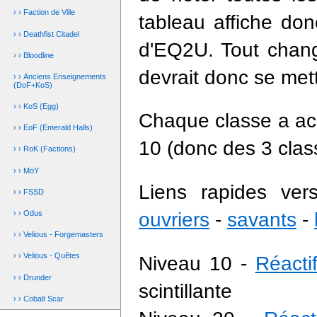
› › Faction de Ville
tableau affiche don
› › Deathfist Citadel
d'EQ2U. Tout chang
› › Bloodline
devrait donc se met
› › Anciens Enseignements
(DoF+KoS)
› › KoS (Egg)
Chaque classe a acc
› › EoF (Emerald Halls)
10 (donc des 3 clas
› › RoK (Factions)
› › MoY
Liens rapides ver
› › FSSD
ouvriers
-
savants
-
› › Odus
› › Velious - Forgemasters
› › Velious - Quêtes
Niveau 10 -
Réacti
› › Drunder
scintillante
› › Cobalt Scar