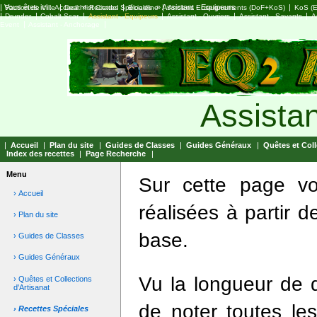
|
Vous êtes ici :
|
»
|
»
|
Assistant - Equipeurs
|
Faction de Ville
Accueil
Deathfist Citadel
Recettes Spéciales
Bloodline
Anciens Enseignements (DoF+KoS)
KoS (E
|
|
|
|
|
|
Drunder
Cobalt Scar
Assistant - Equipeurs
Assistant - Ouvriers
Assistant - Savants
A
|
|
Event
Assistant - Anchorage
Assistan
|
Accueil
|
Plan du site
|
Guides de Classes
|
Guides Généraux
|
Quêtes et Coll
Index des recettes
|
Page Recherche
|
Menu
Sur cette page vo
› Accueil
réalisées à partir 
› Plan du site
base.
› Guides de Classes
› Guides Généraux
Vu la longueur de d
› Quêtes et Collections
d'Artisanat
de noter toutes l
› Recettes Spéciales