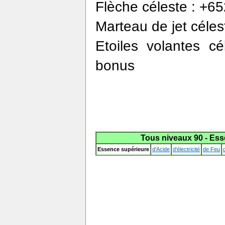
Flèche céleste : +65
Marteau de jet céle
Etoiles volantes c
bonus
Tous niveaux 90 - Es
Essence supérieure
d'Acide
d'électricité
de Feu