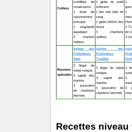
scintillant de
1 globe du soleil
1 
renaissance
embrasé
guer
Colliers
1 éclat de
1 lien sde bain de
1 
rayonnement
sang
mi
principal
1 globe éthéré des
Port
1 singularité
morts
1 Tr
aquatique
3 charbons
de r
3 charbon
radieux
3 ch
radieux
Insigne des
Insigne des
In
Profondeurs
Profondeurs
Prof
Saint
Troubles
Renf
3 lingot de
3 lingot de métal
3 li
Recettes
métal runique
runique
runi
spéciales
3 saphir des
3 saphir des
3 
marées
marées
mar
3 poussière
3 poussière de
3 p
de charbons
charbons éternels
char
éternels
Recettes niveau