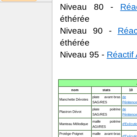
Niveau 80 -
Réac
éthérée
Niveau 90 -
Réac
éthérée
Niveau 95 -
Réactif
nom
stats
10
plate avant-bras
de
Manchette Dévotes
SAG/RES
Pénitence
plate poitrine
de
Plastron Dévot
SAG/RES
Pénitence
maille poitrine
Manteau Mélodique
d'Exécuti
AGI/RES
Protège-Poignet
maille avant-bras
d'Exécuti