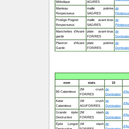
Mélodique
AGI/RES
Manteau
maille poitrine
de
Respectueux
SAG/RES
Pénitence
Protège-Poignet
maille avant-bras
de
Respectueux
SAG/RES
Pénitence
Manchettes d'Avant-
plate avant-bras
de
garde
FOR/RES
Dominati
Plastron d'Avant-
plate poitrine
de
Garde
FOR/RES
Dominati
nom
stats
10
2M crush
de
Bô Calamiteux
d'Au
FOR/RES
Domination
Katar
1M crush
de
d'Au
Calamiteux
AGI/FOR/RES
Domination
Grande épée
2M slash
de
d'Au
Destructive
FOR/RES
Domination
Épée Longue
1M slash
de
d'Au
Destructive
FOR/RES
Domination