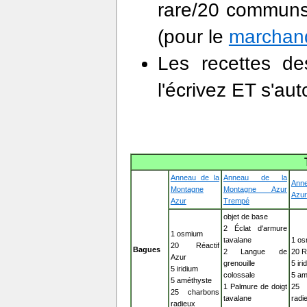
rare/20 communs
(pour le
marchand
Les recettes de
l'écrivez ET s'au
Anneau de la
Anneau de la
Anne
Montagne
Montagne Azur
Azur
Azur
Trempé
objet de base
2 Éclat d'armure
1 osmium
tavalane
1 o
20 Réactif
Bagues
2 Langue de
20 R
Azur
grenouille
5 iri
5 iridium
colossale
5 am
5 améthyste
1 Palmure de doigt
25
25 charbons
tavalane
radi
radieux