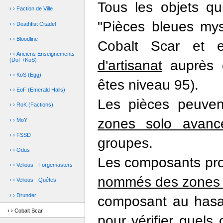
Tous les objets q
› › Faction de Ville
"Pièces bleues mys
› › Deathfist Citadel
› › Bloodline
Cobalt Scar et 
› › Anciens Enseignements
(DoF+KoS)
d'artisanat
auprès 
› › KoS (Egg)
êtes niveau 95).
› › EoF (Emerald Halls)
Les pièces peuve
› › RoK (Factions)
zones solo avanc
› › MoY
› › FSSD
groupes.
› › Odus
Les composants pr
› › Velious - Forgemasters
nommés des zones
› › Velious - Quêtes
› › Drunder
composant au hasar
› › Cobalt Scar
pour vérifier quel