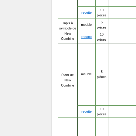
10
recette
pièces
5
Tapis à
meuble
pièces
symbole de
New
10
recette
Combine
pièces
5
meuble
Établi de
pièces
New
Combine
10
recette
pièces