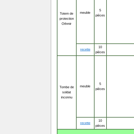
5
meuble
Totem de
pièces
protection
Othmir
10
recette
pièces
5
meuble
Tombe de
pièces
soldat
inconnu
10
recette
pièces