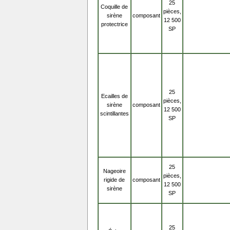
25
Coquille de
pièces,
sirène
composant
12 500
protectrice
SP
25
Ecailles de
pièces,
sirène
composant
12 500
scintillantes
SP
25
Nageoire
pièces,
rigide de
composant
12 500
sirène
SP
25