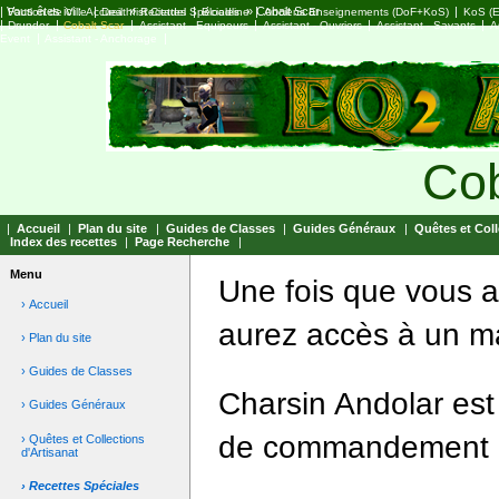
|
Vous êtes ici :
|
»
|
»
|
Cobalt Scar
|
Faction de Ville
Accueil
Deathfist Citadel
Recettes Spéciales
Bloodline
Anciens Enseignements (DoF+KoS)
KoS (E
|
|
|
|
|
|
Drunder
Cobalt Scar
Assistant - Equipeurs
Assistant - Ouvriers
Assistant - Savants
A
|
|
Event
Assistant - Anchorage
Cob
|
Accueil
|
Plan du site
|
Guides de Classes
|
Guides Généraux
|
Quêtes et Coll
Index des recettes
|
Page Recherche
|
Menu
Une fois que vous au
› Accueil
aurez accès à un m
› Plan du site
› Guides de Classes
Charsin Andolar est
› Guides Généraux
de commandement e
› Quêtes et Collections
d'Artisanat
› Recettes Spéciales