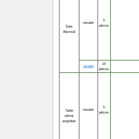
5
meuble
pièces
Dais
Abyssal
10
recette
pièces
5
meuble
Table
pièces
othmir
amphibie