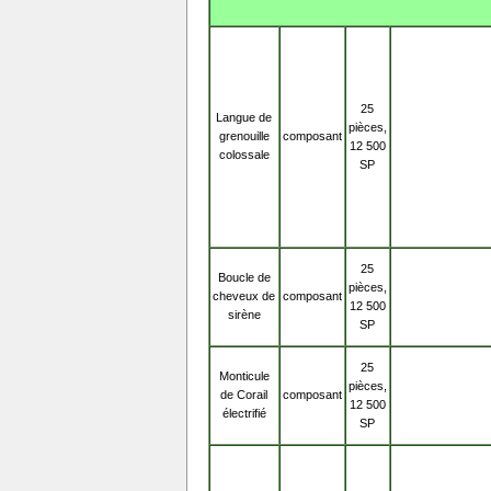
25
Langue de
pièces,
grenouille
composant
12 500
colossale
SP
25
Boucle de
pièces,
cheveux de
composant
12 500
sirène
SP
25
Monticule
pièces,
de Corail
composant
12 500
électrifié
SP