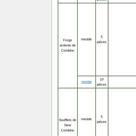
5
meuble
Forge
pièces
ardente de
Combine
10
recette
pièces
5
meuble
Soufflets de
pièces
New
Combine