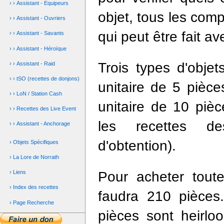
› › Assistant - Equipeurs
objet, tous les com
› › Assistant - Ouvriers
qui peut être fait av
› › Assistant - Savants
› › Assistant - Héroïque
Trois types d'obje
› › Assistant - Raid
› › tSO (recettes de donjons)
unitaire de 5 pièce
› › LoN / Station Cash
unitaire de 10 piè
› › Recettes des Live Event
les recettes de
› › Assistant - Anchorage
d'obtention).
› Objets Spécifiques
› La Lore de Norrath
Pour acheter toute
› Liens
› Index des recettes
faudra 210 pièces
› Page Recherche
pièces sont heirl