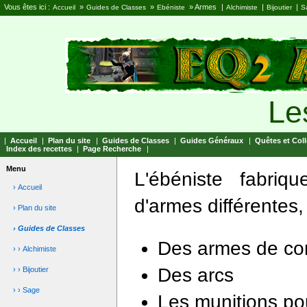
Vous êtes ici :
»
»
»
Armes
|
|
|
Accueil
Guides de Classes
Ebéniste
Alchimiste
Bijoutier
S
Le
|
Accueil
|
Plan du site
|
Guides de Classes
|
Guides Généraux
|
Quêtes et Coll
Index des recettes
|
Page Recherche
|
Menu
L'ébéniste fabriq
› Accueil
d'armes différentes, 
› Plan du site
› Guides de Classes
Des armes de con
› › Alchimiste
Des arcs
› › Bijoutier
› › Sage
Les munitions po