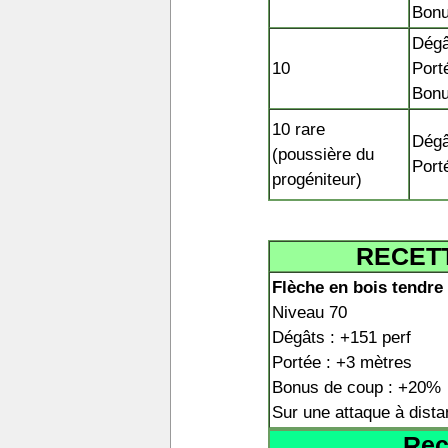
Bonu
Dégât
10
Port
Bonu
10 rare
Dégât
(poussière du
Port
progéniteur)
RECETT
Flèche en bois tendre
Niveau 70
Dégâts : +151 perf
Portée : +3 mètres
Bonus de coup : +20%
Sur une attaque à dista
Rec