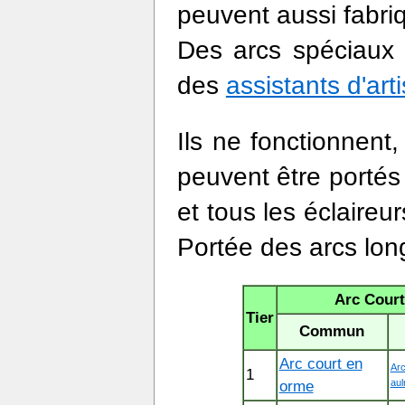
peuvent aussi fabri
Des arcs spéciaux p
des
assistants d'art
Ils ne fonctionnent
peuvent être portés
et tous les éclaireu
Portée des arcs long
Arc Court
Tier
Commun
Arc court en
Arc
1
orme
aul