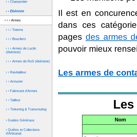
› › Charpentier
Il est en concurence
› › Ebéniste
› › › Armes
dans ces catégorie
› › › Totems
pages
des armes d
› › › Boucliers
pouvoir mieux rensei
› › › Armes de Luclin
(ébéniste)
› › › Armes de RoS (ébéniste)
Les armes de cont
› › Ravitailleur
› › Armurier
› › Fabricant d’Armes
Les
› › Tailleur
› › Tinkering & Transmuting
Nom
› Guides Généraux
› Quêtes et Collections
d'Artisanat