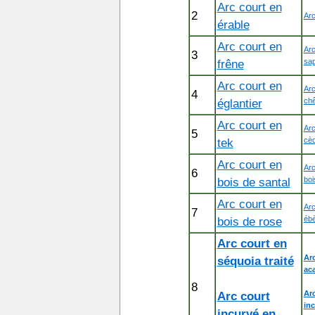
Arc court en
2
Arc
érable
Arc court en
Arc
3
frêne
sap
Arc court en
Arc
4
églantier
ch
Arc court en
Arc
5
tek
cè
Arc court en
Arc
6
bois de santal
boi
Arc court en
Arc
7
bois de rose
éb
Arc court en
Arc
séquoia traité
aca
8
Arc court
Arc
inc
incurvé en