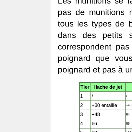
Les munitions se fa
pas de munitions r
tous les types de 
dans des petits 
correspondent pas 
poignard que vou
poignard et pas à u
Tier
Hache de jet
1
/
/
2
+30 entaille
+40
3
+48
64
4
66
88