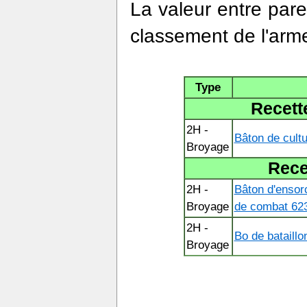
La valeur entre par
classement de l'arm
Type
Recett
2H -
Bâton de cult
Broyage
Rece
2H -
Bâton d'ensorc
Broyage
de combat 62
2H -
Bo de bataill
Broyage