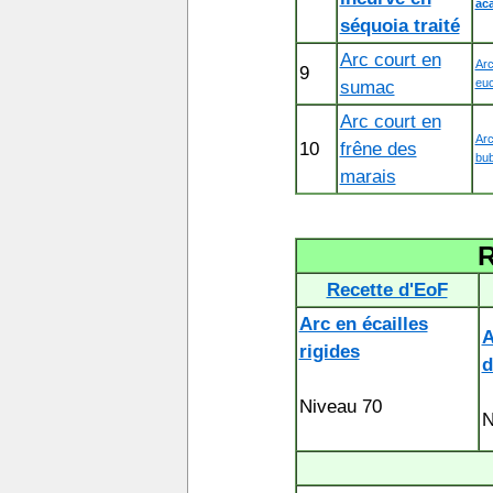
aca
séquoia traité
Arc court en
Arc
9
sumac
euc
Arc court en
Arc
10
frêne des
bub
marais
Recette d'EoF
Arc en écailles
A
rigides
d
Niveau 70
N