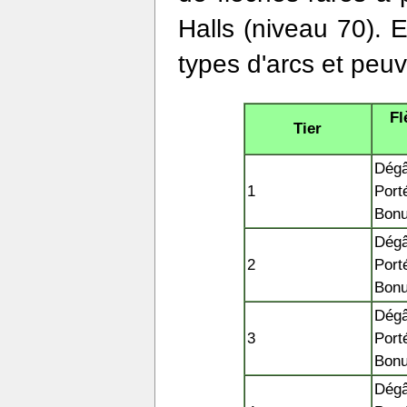
Halls (niveau 70). E
types d'arcs et peu
Fl
Tier
Dégât
1
Port
Bonu
Dégât
2
Port
Bonu
Dégât
3
Port
Bonu
Dégât