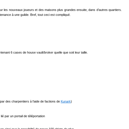
pour les nouveaux joueurs et des maisons plus grandes ensuite, dans d'autres quartiers.
tenance à une guilde. Bref, tout ceci est compliqué.
enant 6 cases de house vault/broker quelle que soit leur taille.
 par des charpentiers à l'aide de factions de
Kunark
)
é par un portail de téléportation