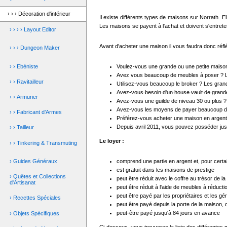
› › › Décoration d'intérieur
Il existe différents types de maisons sur Norrath. 
Les maisons se payent à l'achat et doivent s'entrete
› › › › Layout Editor
Avant d'acheter une maison il vous faudra donc réflé
› › › Dungeon Maker
› › Ebéniste
Voulez-vous une grande ou une petite maison
Avez vous beaucoup de meubles à poser ? Le
› › Ravitailleur
Utilisez-vous beaucoup le broker ? Les gran
Avez-vous besoin d'un house vault de grande
› › Armurier
Avez-vous une guilde de niveau 30 ou plus ?
Avez-vous les moyens de payer beaucoup de
› › Fabricant d’Armes
Préférez-vous acheter une maison en argent r
Depuis avril 2011, vous pouvez posséder ju
› › Tailleur
Le loyer :
› › Tinkering & Transmuting
comprend une partie en argent et, pour certa
› Guides Généraux
est gratuit dans les maisons de prestige
› Quêtes et Collections
peut être réduit avec le coffre au trésor de 
d'Artisanat
peut être réduit à l'aide de meubles à réducti
peut être payé par les propriétaires et les gé
› Recettes Spéciales
peut être payé depuis la porte de la maison, d
peut-être payé jusqu'à 84 jours en avance
› Objets Spécifiques