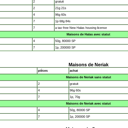
2
gratuit
2
21g 21s
4
96g 60s
7
1p 68g 84s
7
a tax-free New Halas housing license
Maisons de Halas avec statut
4
50g, 80000 SP
7
1p, 200000 SP
Maisons de Neriak
pièces
achat
Maisons de Neriak sans statut
2
gratuit
4
96g 60s
7
1p, 70g
Maisons de Neriak avec statut
4
50g, 80000 SP
7
1p, 200000 SP