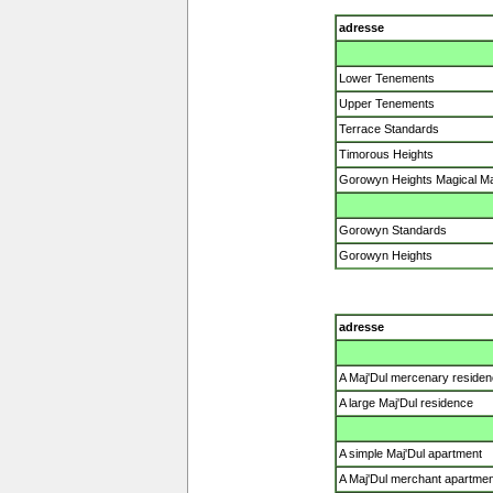
adresse
Lower Tenements
Upper Tenements
Terrace Standards
Timorous Heights
Gorowyn Heights Magical M
Gorowyn Standards
Gorowyn Heights
adresse
A Maj'Dul mercenary reside
A large Maj'Dul residence
A simple Maj'Dul apartment
A Maj'Dul merchant apartmen