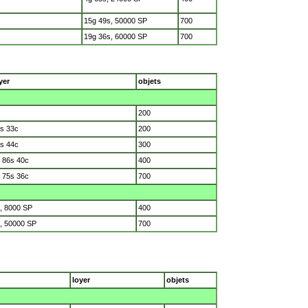
15g 49s, 50000 SP
700
19g 36s, 60000 SP
700
yer
objets
200
s 33c
200
s 44c
300
 86s 40c
400
 75s 36c
700
, 8000 SP
400
, 50000 SP
700
loyer
objets