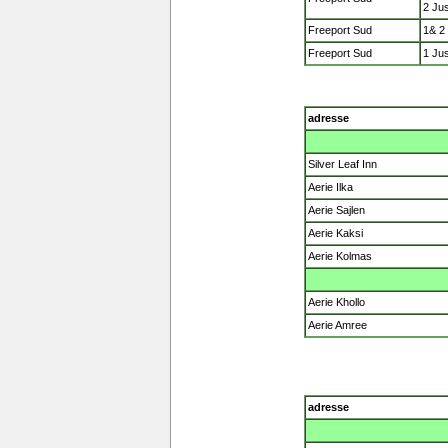
2 Jus
Freeport Sud
1& 2
Freeport Sud
1 Jus
adresse
Silver Leaf Inn
Aerie Ilka
Aerie Sajlen
Aerie Kaksi
Aerie Kolmas
Aerie Khollo
Aerie Amree
adresse