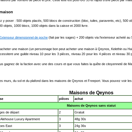
aisons par nombre de pièce et prix. Cette liste est post-GU 53 et l'ajout d'une pièce par maiso
 maison
z y poser : 500 objets placés, 500 blocs de construction (bloc, tuiles, paravents, etc), 500
 objets, 1000 blocs, 1000 objets dans la caisse et 2000 livre.
Extenseur dimensionnel de poche
(fait par les sages) + 200 objets via l'extenseur acheté au 
pour y acheter une maison (un personnage bon peut acheter une maison à Qeynos, Kelethin ou
ssitent une guilde niveau 10 pour les 3 pièces, niveau 20 pour les 4 pièces et niveau 30 
us gagnez de la faction avec une des cours et que vous faites la quête de citoyenneté de M
r des murs, du sol et du plafond dans les maisons de Qeynos et Freeport. Vous pouvez voir le
Maisons de Qeynos
se
pièces
achat
Maisons de Qeynos sans statut
ges de départ
2
Gratuit
s Alehouse Luxury Apartment
3
48g 30s
oes East
3
24g 36s