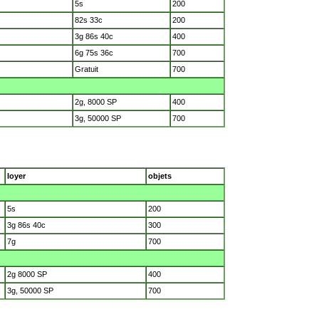
5s
200
82s 33c
200
3g 86s 40c
400
6g 75s 36c
700
Gratuit
700
2g, 8000 SP
400
3g, 50000 SP
700
loyer
objets
5s
200
3g 86s 40c
300
7g
700
2g 8000 SP
400
3g, 50000 SP
700