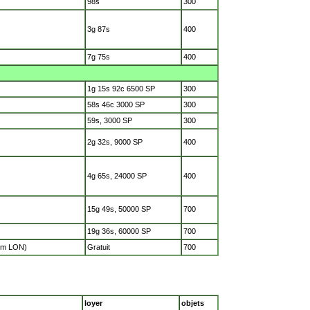
98s
300
3g 87s
400
7g 75s
400
1g 15s 92c 6500 SP
300
58s 46c 3000 SP
300
59s, 3000 SP
300
2g 32s, 9000 SP
400
4g 65s, 24000 SP
400
15g 49s, 50000 SP
700
19g 36s, 60000 SP
700
tem LON)
Gratuit
700
loyer
objets