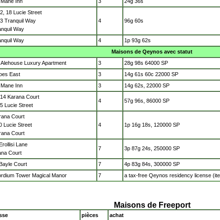
 Mane Inn
3
24g 36s
12, 18 Lucie Street
13 Tranquil Way
4
96g 60s
anquil Way
anquil Way
4
1p 93g 62s
Maisons de Qeynos avec statut
s Alehouse Luxury Apartment
3
28g 98s 64000 SP
oes East
3
14g 61s 60c 22000 SP
 Mane Inn
3
14g 62s, 22000 SP
 14 Karana Court
4
57g 96s, 86000 SP
15 Lucie Street
rana Court
 Lucie Street
4
1p 16g 18s, 120000 SP
rana Court
Erollisi Lane
7
3p 87g 24s, 250000 SP
ana Court
Bayle Court
7
4p 83g 84s, 300000 SP
rdium Tower Magical Manor
7
a tax-free Qeynos residency license (i
Maisons de Freeport
sse
pièces
achat