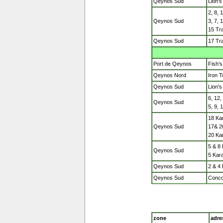
Qeynos Sud
Lion's
2, 8, 
Qeynos Sud
3, 7, 
15 Tr
Qeynos Sud
17 Tr
Port de Qeynos
Fish'
Qeynos Nord
Iron T
Qeynos Sud
Lion's
6, 12,
Qeynos Sud
5, 9, 
18 Ka
Qeynos Sud
17& 20
20 Ka
5 & 8 
Qeynos Sud
5 Kar
Qeynos Sud
2 & 4 
Qeynos Sud
Conco
zone
adre