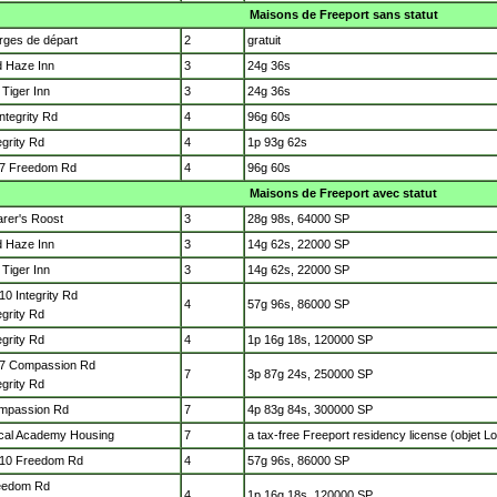
Maisons de Freeport sans statut
rges de départ
2
gratuit
d Haze Inn
3
24g 36s
Tiger Inn
3
24g 36s
Integrity Rd
4
96g 60s
egrity Rd
4
1p 93g 62s
, 7 Freedom Rd
4
96g 60s
Maisons de Freeport avec statut
arer's Roost
3
28g 98s, 64000 SP
d Haze Inn
3
14g 62s, 22000 SP
Tiger Inn
3
14g 62s, 22000 SP
 10 Integrity Rd
4
57g 96s, 86000 SP
egrity Rd
egrity Rd
4
1p 16g 18s, 120000 SP
, 7 Compassion Rd
7
3p 87g 24s, 250000 SP
egrity Rd
mpassion Rd
7
4p 83g 84s, 300000 SP
cal Academy Housing
7
a tax-free Freeport residency license (objet L
, 10 Freedom Rd
4
57g 96s, 86000 SP
eedom Rd
4
1p 16g 18s, 120000 SP