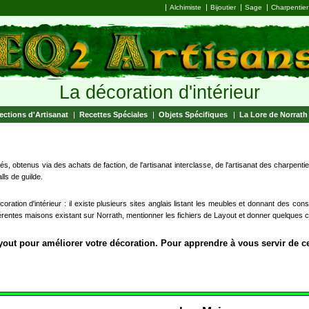
|
|
|
|
Alchimiste
Bijoutier
Sage
Charpentier
La décoration d'intérieur
ections d'Artisanat
|
Recettes Spéciales
|
Objets Spécifiques
|
La Lore de Norrath
iés, obtenus via des achats de faction, de l'artisanat interclasse, de l'artisanat des charpent
ls de guilde.
ration d'intérieur : il existe plusieurs sites anglais listant les meubles et donnant des cons
fférentes maisons existant sur Norrath, mentionner les fichiers de Layout et donner quelques
out pour améliorer votre décoration. Pour apprendre à vous servir de ce