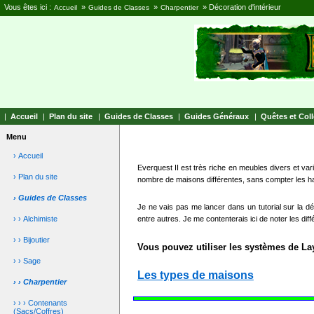
Vous êtes ici :
»
»
»
Décoration d'intérieur
Accueil
Guides de Classes
Charpentier
|
Accueil
|
Plan du site
|
Guides de Classes
|
Guides Généraux
|
Quêtes et Coll
Menu
› Accueil
Everquest II est très riche en meubles divers et var
› Plan du site
nombre de maisons différentes, sans compter les hal
› Guides de Classes
Je ne vais pas me lancer dans un tutorial sur la déco
› › Alchimiste
entre autres. Je me contenterais ici de noter les di
› › Bijoutier
Vous pouvez utiliser les systèmes de Lay
› › Sage
Les types de maisons
› › Charpentier
› › › Contenants
(Sacs/Coffres)