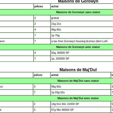
Maisons de Gorowyn
pièces
achat
Maisons de Gorowyn sans statut
2
gratuit
2
21g 21s
4
96g 60s
7
1p 70g
anor
7
a tax-free Gorowyn housing license (item LoN
Maisons de Gorowyn avec statut
4
50g, 80000 SP
7
1p, 200000 SP
Maisons de Maj'Dul
pièces
achat
l
Maisons de Maj'Dul sans statut
nce
3
96g 60s
3
7
1p 93g 62s
7
Maisons de Maj'Dul avec statut
2
14g 61s 60c 22000 SP
5
t
3
57g 96s 86000 SP
2