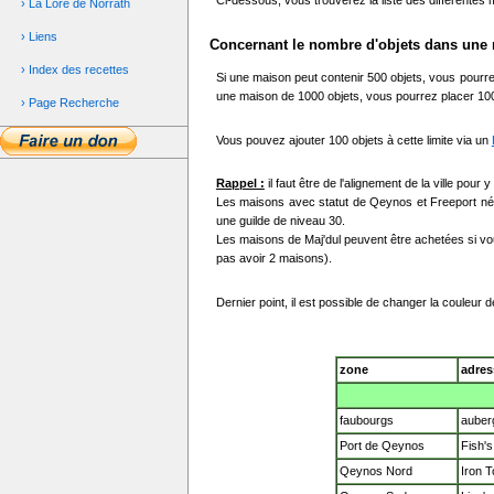
Ci-dessous, vous trouverez la liste des différentes m
› La Lore de Norrath
› Liens
Concernant le nombre d'objets dans une
› Index des recettes
Si une maison peut contenir 500 objets, vous pourre
une maison de 1000 objets, vous pourrez placer 1000
› Page Recherche
Vous pouvez ajouter 100 objets à cette limite via un
Rappel :
il faut être de l'alignement de la ville 
Les maisons avec statut de Qeynos et Freeport néce
une guilde de niveau 30.
Les maisons de Maj'dul peuvent être achetées si vo
pas avoir 2 maisons).
Dernier point, il est possible de changer la couleu
zone
adres
faubourgs
auber
Port de Qeynos
Fish'
Qeynos Nord
Iron T