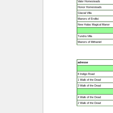
Valor Homesteads
Honor Homesteads
Glacial Villa
Manors of Erollisi
New Halas Magical Manor
Tundra Villa
Manors of Mithaniel
adresse
8 Indigo Road
1 Walk of the Dead
3 Walk of the Dead
4 Walk of the Dead
2 Walk of the Dead