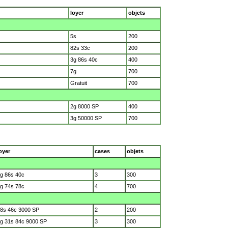
loyer
objets
5s
200
82s 33c
200
3g 86s 40c
400
7g
700
Gratuit
700
2g 8000 SP
400
3g 50000 SP
700
oyer
cases
objets
g 86s 40c
3
300
g 74s 78c
4
700
8s 46c 3000 SP
2
200
g 31s 84c 9000 SP
3
300