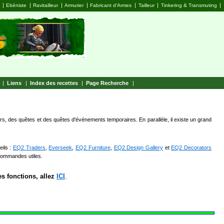
|
|
|
|
|
|
|
Ebéniste
Ravitailleur
Armurier
Fabricant d’Armes
Tailleur
Tinkering & Transmuting
|
Liens
|
Index des recettes
|
Page Recherche
|
iers, des quêtes et des quêtes d'événements temporaires. En parallèle, il existe un grand
eils :
EQ2 Traders
,
Everseek
,
EQ2 Furniture
,
EQ2 Design Gallery
et
EQ2 Decorators
 commandes utiles.
s fonctions, allez
ICI
.