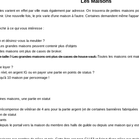
Les Maisons
Elles varient en effet par ville mais également par adresse. On trouvera de petites maisons 
nir. Une nouvelle fois, le prix varie d'une maison à l'autre. Certaines demandent même l'appar
chir à ce qui vous intéresse :
 et désirez-vous la meubler ?
s grandes maisons peuvent contenir plus d'objets
des maisons ont plus de cases de broker.
 taille ? Les grandes maisons ont plus de cases de house vault.
Toutes les maisons ont maint
 loyer ?
éel, en argent IG ou en payer une partie en points de status ?
squ'à 10 maison par personnage !
ines maisons, une partie en statut
la récompense de vétéran de 4 ans pour la partie argent (et de certaines bannières fabriquées
on de statut
rants
epuis le portail vers la maison du membre des halls de guilde ou depuis une maison qui y est li