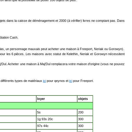
n ainsi que la possibilité de poser 100 objets de plus.
 objets dans la caisse de déménagement et 2000 (à vérifier) livres ne comptant pas. Dans
Station Cash.
 Halas, un personnage mauvais peut acheter une maison à Freeport, Neriak ou Gorowyn).
pour les 6 pièces. Les maisons avec statut de Kelethin, Neriak et Gorowyn nécessitent
aj'Dul. Acheter une maison à Maj'Dul remplacera votre maison d'origine (vous ne pouvez
s différents types de matériaux
ici
pour qeynos et
ici
pour Freeport.
loyer
objets
5s
200
1g 93s 20c
300
97s 44c
300