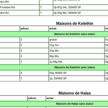
tice Rd
 Freedom Rd
7
3p 87g 24s, 250000 SP
tice Rd
7
4p 83g 84s, 300000 SP
Maisons de Kelethin
pièces
achat
lo
Maisons de Kelethin sans statut
2
gratuit
5s
2
21g 21s
82
3
24g 36s
97
4
96g 60s
3g
7
1p 68g 84s
6g
Maisons de Kelethin avec statut
4
50g, 80000 SP
2g
7
1p, 200000 SP
3g
Maisons de Halas
pièces
achat
Maisons de Halas sans statut