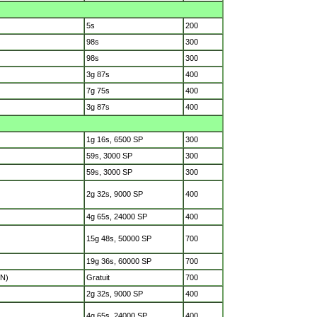
5s
200
98s
300
98s
300
3g 87s
400
7g 75s
400
3g 87s
400
1g 16s, 6500 SP
300
59s, 3000 SP
300
59s, 3000 SP
300
2g 32s, 9000 SP
400
4g 65s, 24000 SP
400
15g 48s, 50000 SP
700
19g 36s, 60000 SP
700
oN)
Gratuit
700
2g 32s, 9000 SP
400
4g 65s, 24000 SP
400