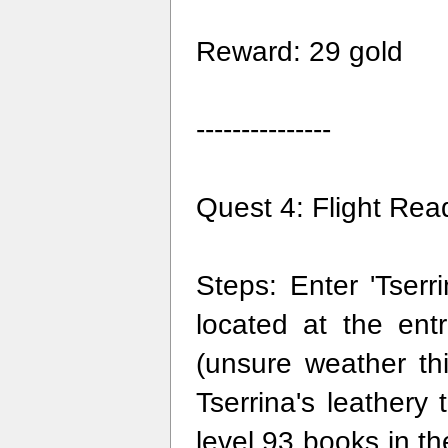
Reward: 29 gold
---------------
Quest 4: Flight Rea
Steps: Enter 'Tserr
located at the en
(unsure weather th
Tserrina's leathery 
level 93 books in th