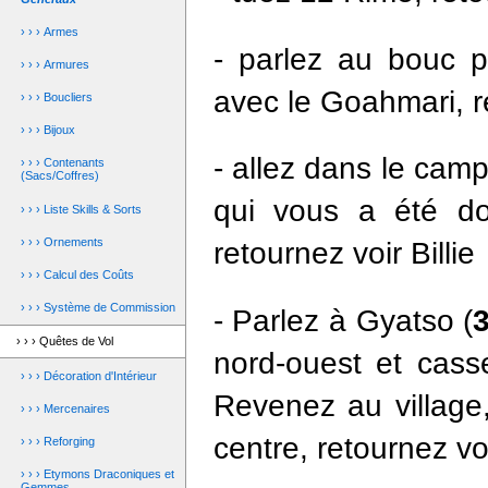
› › › Armes
- parlez au bouc p
› › › Armures
avec le Goahmari, re
› › › Boucliers
› › › Bijoux
- allez dans le cam
› › › Contenants
(Sacs/Coffres)
qui vous a été do
› › › Liste Skills & Sorts
› › › Ornements
retournez voir Billie
› › › Calcul des Coûts
› › › Système de Commission
- Parlez à Gyatso (
› › › Quêtes de Vol
nord-ouest et cass
› › › Décoration d'Intérieur
Revenez au village,
› › › Mercenaires
centre, retournez v
› › › Reforging
› › › Etymons Draconiques et
Gemmes