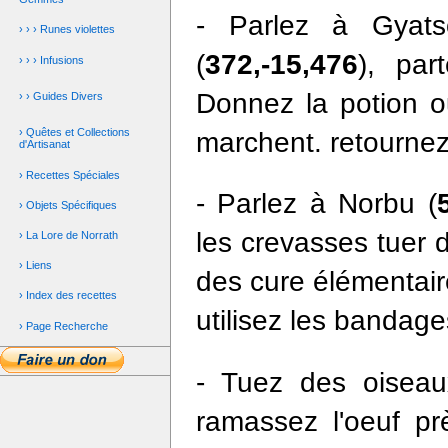
- Parlez à Gyats
› › › Runes violettes
(
372,-15,476
), par
› › › Infusions
Donnez la potion o
› › Guides Divers
› Quêtes et Collections
marchent. retournez
d'Artisanat
› Recettes Spéciales
- Parlez à Norbu (
› Objets Spécifiques
les crevasses tuer 
› La Lore de Norrath
› Liens
des cure élémentaire
› Index des recettes
utilisez les bandage
› Page Recherche
- Tuez des oiseaux
ramassez l'oeuf p