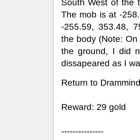
South West of the t
The mob is at -258.
-255.59, 353.48, 7
the body (Note: On
the ground, I did 
dissapeared as I was
Return to Drammin
Reward: 29 gold
---------------