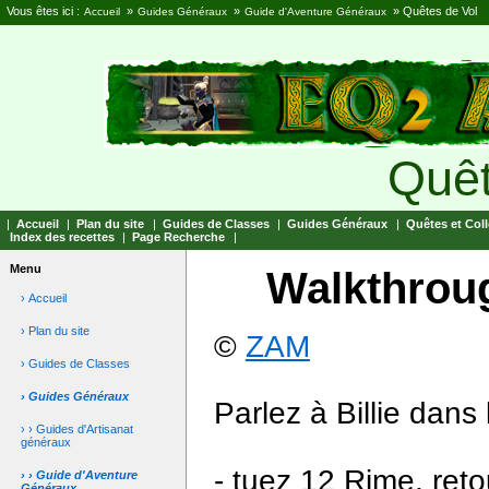
Vous êtes ici :
»
»
»
Quêtes de Vol
Accueil
Guides Généraux
Guide d'Aventure Généraux
Quêt
|
Accueil
|
Plan du site
|
Guides de Classes
|
Guides Généraux
|
Quêtes et Coll
Index des recettes
|
Page Recherche
|
Menu
Walkthroug
› Accueil
› Plan du site
©
ZAM
› Guides de Classes
› Guides Généraux
Parlez à Billie dans
› › Guides d'Artisanat
généraux
- tuez 12 Rime, retou
› › Guide d'Aventure
Généraux