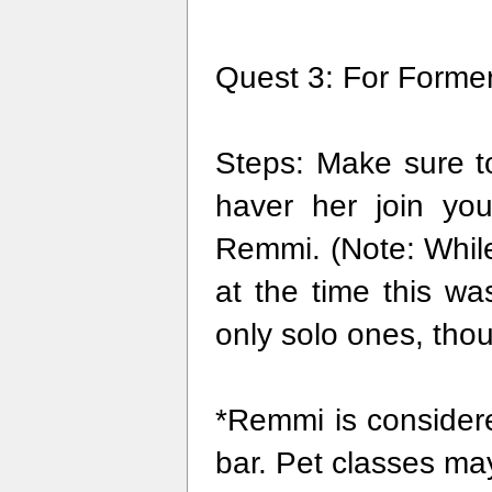
Quest 3: For Former
Steps: Make sure t
haver her join yo
Remmi. (Note: Whil
at the time this w
only solo ones, tho
*Remmi is considere
bar. Pet classes may