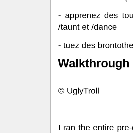
- apprenez des tour
/taunt et /dance
- tuez des brontothe
Walkthrough 
© UglyTroll
I ran the entire pre