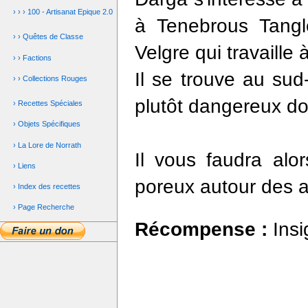
› › › 100 - Artisanat Epique 2.0
à Tenebrous Tangle
› › Quêtes de Classe
Velgre qui travaille 
› › Factions
Il se trouve au sud
› › Collections Rouges
plutôt dangereux do
› Recettes Spéciales
› Objets Spécifiques
› La Lore de Norrath
Il vous faudra alo
› Liens
poreux autour des a
› Index des recettes
› Page Recherche
Récompense :
Ins