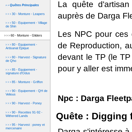
La quête d'artisa
› › Quêtes Principales
auprès de
Darga Fl
› › › 30 - Monture - Leapers
› › › 50 - Equipement - Village
de Shin
Les NPC pour ces qu
› › › 60 - Monture - Gliders
de Reproduction, a
› › › 80 - Equipement -
Artisanat Epique
devant le TP (le TP
› › › 80 - Harvest - Signature
de Qho
pour y aller est imm
› › › 85 - Equipement -
signature d'Odus
› › › 85 - Monture - Griffon
› › › 90 - Equipement - QH de
Velious
Npc :
Darga Fleet
› › › 90 - Harvest - Poney
› › › 90 - Recettes 91-92 -
Quête : Digging 
Withered Lands
› › › 95 - Harvest : poney et
mercenaire
Darga s'intéresse 