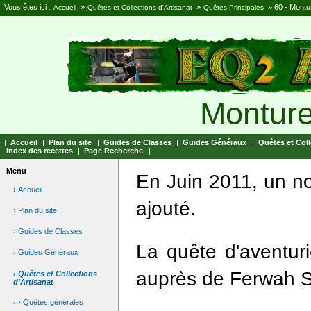
Vous êtes ici :
»
»
»
60 - Montu
Accueil
Quêtes et Collections d'Artisanat
Quêtes Principales
Monture 
|
Accueil
|
Plan du site
|
Guides de Classes
|
Guides Généraux
|
Quêtes et Coll
Index des recettes
|
Page Recherche
|
Menu
En Juin 2011, un no
› Accueil
ajouté.
› Plan du site
› Guides de Classes
La quête d'aventur
› Guides Généraux
auprès de
Ferwah S
› Quêtes et Collections
d'Artisanat
› › Quêtes générales