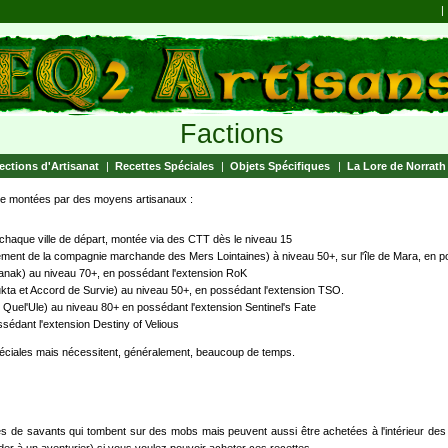
|
Factions
ections d'Artisanat
|
Recettes Spéciales
|
Objets Spécifiques
|
La Lore de Norrath
être montées par des moyens artisanaux :
chaque ville de départ, montée via des CTT dès le niveau 15
ement de la compagnie marchande des Mers Lointaines) à niveau 50+, sur l'île de Mara, en 
Danak) au niveau 70+, en possédant l'extension RoK
ta et Accord de Survie) au niveau 50+, en possédant l'extension TSO.
 Quel'Ule) au niveau 80+ en possédant l'extension Sentinel's Fate
sédant l'extension Destiny of Velious
éciales mais nécessitent, généralement, beaucoup de temps.
les de savants qui tombent sur des mobs mais peuvent aussi être achetées à l'intérieur des 