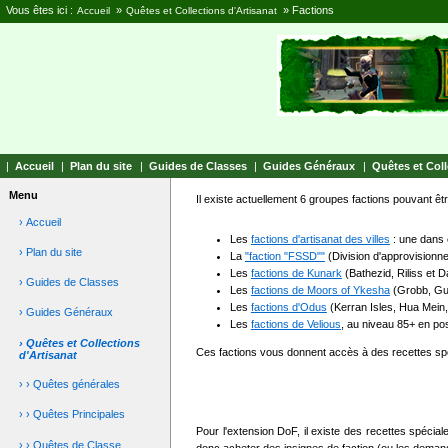
Vous êtes ici :
»
»
Factions
Accueil
Quêtes et Collections d'Artisanat
|
Accueil
|
Plan du site
|
Guides de Classes
|
Guides Généraux
|
Quêtes et Coll
Menu
Il existe actuellement 6 groupes factions pouvant 
› Accueil
Les
factions d'artisanat des villes
: une dans 
› Plan du site
La
"faction "FSSD""
(Division d'approvisionn
Les
factions de Kunark
(Bathezid, Riliss et 
› Guides de Classes
Les
factions de Moors of Ykesha
(Grobb, Guk
Les
factions d'Odus
(Kerran Isles, Hua Mein,
› Guides Généraux
Les
factions de Velious
, au niveau 85+ en pos
› Quêtes et Collections
Ces factions vous donnent accès à des recettes sp
d'Artisanat
› › Quêtes générales
› › Quêtes Principales
Pour l'extension DoF, il existe des recettes spécia
› › Quêtes de Classe