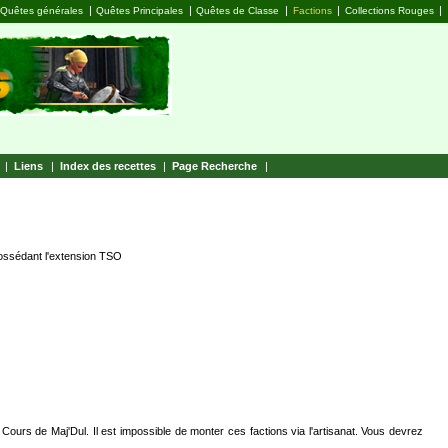
|
|
|
|
|
Quêtes générales
Quêtes Principales
Quêtes de Classe
Factions
Collections Rouges
|
Liens
|
Index des recettes
|
Page Recherche
|
possédant l'extension TSO
Cours de Maj'Dul. Il est impossible de monter ces factions via l'artisanat. Vous devrez