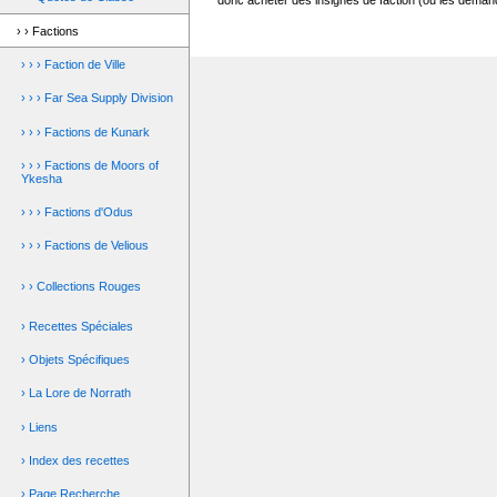
donc acheter des insignes de faction (ou les demand
› › Factions
› › › Faction de Ville
› › › Far Sea Supply Division
› › › Factions de Kunark
› › › Factions de Moors of
Ykesha
› › › Factions d'Odus
› › › Factions de Velious
› › Collections Rouges
› Recettes Spéciales
› Objets Spécifiques
› La Lore de Norrath
› Liens
› Index des recettes
› Page Recherche