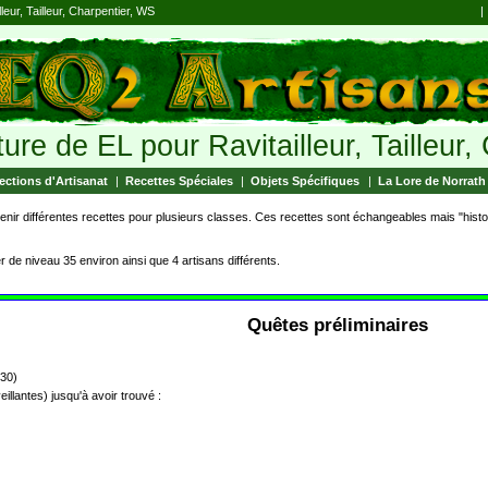
lleur, Tailleur, Charpentier, WS
|
ure de EL pour Ravitailleur, Tailleur
ections d'Artisanat
|
Recettes Spéciales
|
Objets Spécifiques
|
La Lore de Norrath
ir différentes recettes pour plusieurs classes. Ces recettes sont échangeables mais "histoi
r de niveau 35 environ ainsi que 4 artisans différents.
Quêtes préliminaires
 30)
illantes) jusqu'à avoir trouvé :