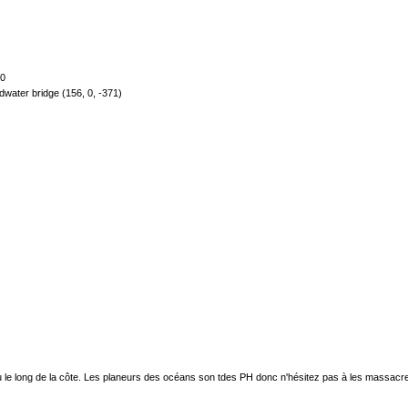
10
idwater bridge (156, 0, -371)
u le long de la côte. Les planeurs des océans son tdes PH donc n'hésitez pas à les massacre