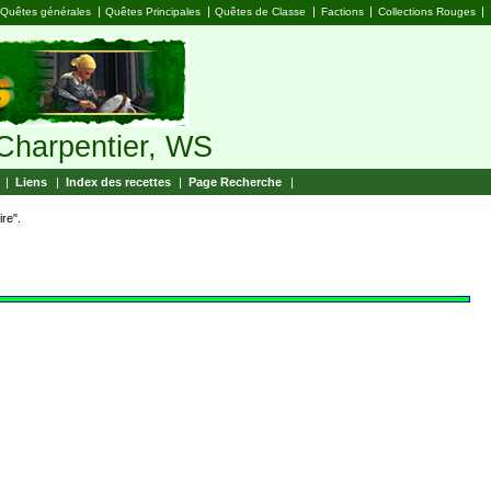
|
|
|
|
|
Quêtes générales
Quêtes Principales
Quêtes de Classe
Factions
Collections Rouges
, Charpentier, WS
|
Liens
|
Index des recettes
|
Page Recherche
|
re".