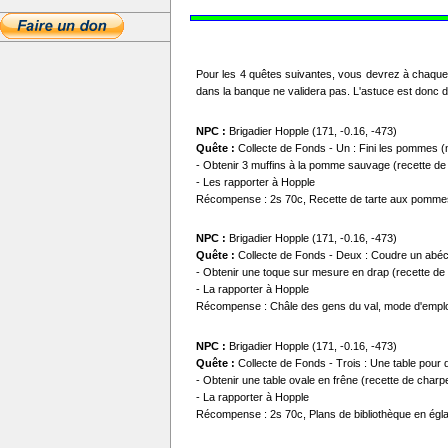
Pour les 4 quêtes suivantes, vous devrez à chaque fo
dans la banque ne validera pas. L'astuce est donc de
NPC :
Brigadier Hopple (171, -0.16, -473)
Quête :
Collecte de Fonds - Un : Fini les pommes (
- Obtenir 3 muffins à la pomme sauvage (recette de r
- Les rapporter à Hopple
Récompense : 2s 70c, Recette de tarte aux pommes d
NPC :
Brigadier Hopple (171, -0.16, -473)
Quête :
Collecte de Fonds - Deux : Coudre un abéc
- Obtenir une toque sur mesure en drap (recette de t
- La rapporter à Hopple
Récompense : Châle des gens du val, mode d'emploi 
NPC :
Brigadier Hopple (171, -0.16, -473)
Quête :
Collecte de Fonds - Trois : Une table pour 
- Obtenir une table ovale en frêne (recette de charpe
- La rapporter à Hopple
Récompense : 2s 70c, Plans de bibliothèque en églan