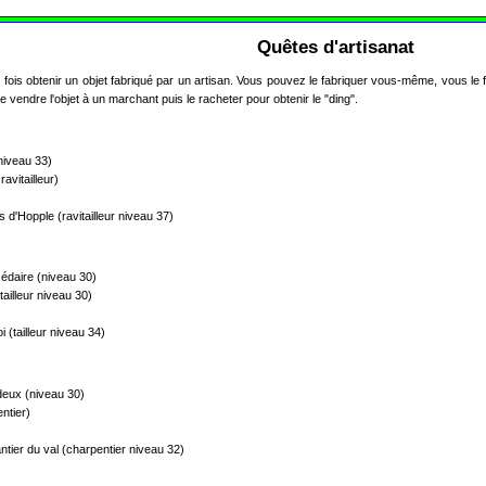
Quêtes d'artisanat
is obtenir un objet fabriqué par un artisan. Vous pouvez le fabriquer vous-même, vous le fair
 vendre l'objet à un marchant puis le racheter pour obtenir le "ding".
niveau 33)
avitailleur)
'Hopple (ravitailleur niveau 37)
édaire (niveau 30)
ailleur niveau 30)
(tailleur niveau 34)
deux (niveau 30)
ntier)
tier du val (charpentier niveau 32)