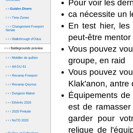
Pour voir les der
› › Guides Divers
ca nécessite un l
› › › Time Zones
En test hier, les
› › › Changement Freeport
Neriak
peut-être mentor 
› › › Walkthrough d'Odus
Vous pouvez vous 
› › › Battlegrounds preview
› › › Mobilier de quêtes
groupe, en raid
› › › AA GU 61
Vous pouvez vous 
› › › Revamp Freeport
Klak'anon, antre
› › › Revamp Qeynos
Équipements de K
› › › Dungeon Maker
› › › Ethérés 2020
est de ramasser 
› › › 2020 Prelude
garder pour vot
› › › NoTD 2020
relique de l'équi
› Quêtes et Collections