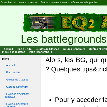
Vous êtes ici :
»
»
»
Battlegrounds preview
Accueil
Guides Généraux
Guides Divers
Les battlegrounds
|
Accueil
|
Plan du site
|
Guides de Classes
|
Guides Généraux
|
Quêtes et Coll
Index des recettes
|
Page Recherche
|
Alors, les BG, qui 
Menu
› Accueil
? Quelques tips&tric
› Plan du site
› Guides de Classes
› Guides Généraux
› › Guides d'Artisanat
généraux
Pour y accéder fai
› › Guide d'Aventure
Généraux